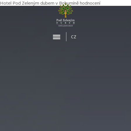
Hotel Pod Zeleným dubem
v Bohumíně
hodnocení
MENU
CZ