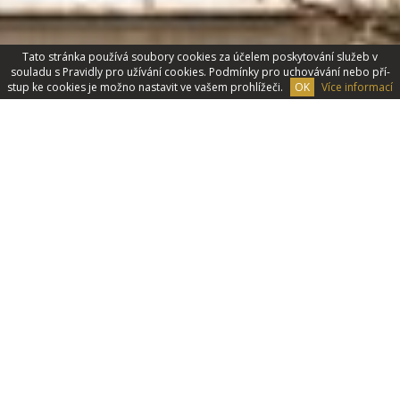
Tato stránka používá soubory cookies za účelem poskytování­ služeb v
souladu s Pravidly pro užívání cookies. Podmínky pro uchovávání­ nebo pří­
stup ke cookies je možno nastavit ve vašem prohlížeči.
OK
Více informací
Svatby
Zabýváme se organizací svateb. Díky naší dvacetileté
zkušenosti Váš den D bude nezapomenutelný.
VÍCE