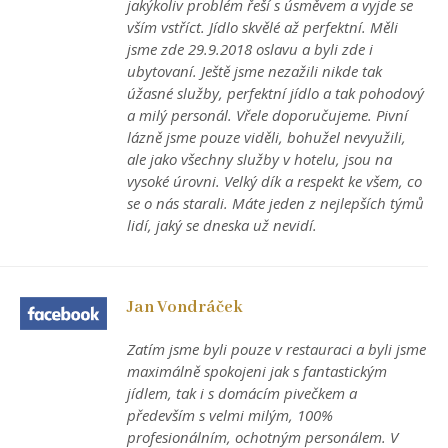
jakýkoliv problém řeší s úsměvem a vyjde se
vším vstříct. Jídlo skvělé až perfektní. Měli
jsme zde 29.9.2018 oslavu a byli zde i
ubytovaní. Ještě jsme nezažili nikde tak
úžasné služby, perfektní jídlo a tak pohodový
a milý personál. Vřele doporučujeme. Pivní
lázně jsme pouze viděli, bohužel nevyužili,
ale jako všechny služby v hotelu, jsou na
vysoké úrovni. Velký dík a respekt ke všem, co
se o nás starali. Máte jeden z nejlepších týmů
lidí, jaký se dneska už nevidí.
Jan Vondráček
Zatím jsme byli pouze v restauraci a byli jsme
maximálně spokojeni jak s fantastickým
jídlem, tak i s domácím pivečkem a
především s velmi milým, 100%
profesionálním, ochotným personálem. V