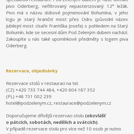
pivo Oderberg, nefiltrovaný nepasterizovaný 12° ležák.
Pivo má v názvu dobové pojmenování Bohumína, v jeho
logu je starý hraniční most přes Odru (původní název
Jubilejní most císaře Františka Josefa) s pohledem na Starý
Bohumín, kde se secesní dům Pod Zeleným dubem nachází.
Zakoupíte u nás také upomínkové předměty s logem piva
Oderberg.
Rezervace, objednávky
Rezervace stolů v restauraci na tel.
(CZ) +420 733 744 484, +420 604 187 352
(PL) +48 731 002 239
hotel@podzelenym.cz, restaurace@podzelenym.cz
Doporučujeme dřívější rezervaci stolu
(obzvlášť
o pátcích, sobotách, nedělích a svátcích)
.
V případě rezervace stolu pro více než 10 osob je nutno