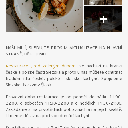
NAŠI MILÍ, SLEDUJTE PROSÍM AKTUALIZACE NA HLAVNÍ
STRANĚ, DĚKUJEME!
Restaurace „Pod Zeleným dubem“
se nachází na hranici
české a polské části Slezska a proto u nás můžete ochutnat
tradiční jídla české, polské i slezské kuchyně. Spojujeme
Slezsko, Łączymy Śląsk.
Provozní doba restaurace je od pondělí do pátku 11:00-
22.00, o sobotách 11:30-22:00 a o nedělích 11:30-21:00.
Zakládáme si na prvotřídních potravinách a na jejich kvalitě,
klademe důraz na poctivou domácí kuchyni.
Specialitou restaurace Pod Zeleným dubem je naše domácí