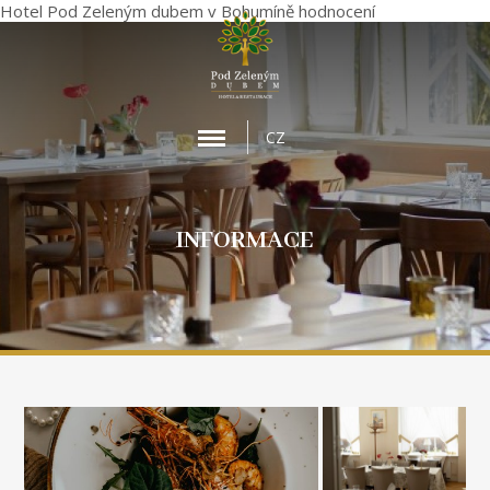
Hotel Pod Zeleným dubem
v Bohumíně
hodnocení
MENU
CZ
INFORMACE