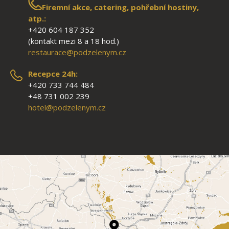
Firemní akce, catering, pohřební hostiny,
atp.:
+420 604 187 352
(kontakt mezi 8 a 18 hod.)
restaurace@podzelenym.cz
Recepce 24h:
+420 733 744 484
+48 731 002 239
hotel@podzelenym.cz