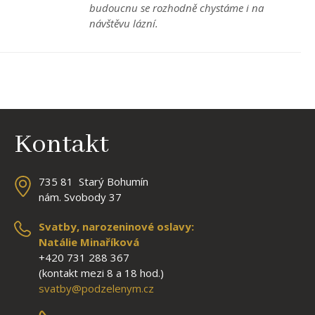
budoucnu se rozhodně chystáme i na
návštěvu lázní.
Kontakt
735 81 Starý Bohumín
nám. Svobody 37
Svatby, narozeninové oslavy:
Natálie Minaříková
+420 731 288 367
(kontakt mezi 8 a 18 hod.)
svatby@podzelenym.cz